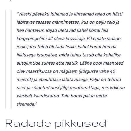
Vilaski päevaku lühemad ja lihtsamad rajad on hästi
läbitavas tasases männimetsas, kus on palju teid ja
hea nähtavus. Rajad ületavad kahel korral laia
kõrgepingeliini all oleva krossiraja. Pikemate radade
jooksjatel tuleb ületada lisaks kahel korral hõreda
liiklusega kruusatee, mida tehes tasub olla kohalike
autojuhtide suhtes ettevaatlik. Lääne pool maanteed
olev maastikuosa on mägisem (kõrguste vahe 40
meetrit) ja ebaühtlase läbitavusega. Palju on tehtud
raiet ja sõidetud uusi jälgi mootorrattaga, mis kõik on
värskelt kaardistatud. Talu hoovi palun mitte
siseneda.
Radade pikkused