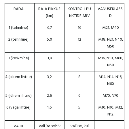
RADA
RAJA PIKKUS
KONTROLLPU
VANUSEKLASSI
(km)
NKTIDE ARV
D
1 (tehniline)
6,7
16
M21, M40
2 (tehniline)
5,0
12
M18, N21, N40,
M50
3 (keskmine)
3,9
9
M16, N18, M60,
N50
4 (pikem lihtne)
3,2
8
M14, N14, N16,
N60
5 (lühem lihtne)
2,6
6
M70, N70
6 (väga lihtne)
1,6
5
M10, N10, M12,
N12
VALIK
Vali ise sobiv
Vali ise, kui