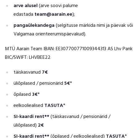
arve alusel
(arve soovi palume
edastada
team@aarain.ee
);
pangaülekandega
(selgitusse märkida nimi ja päevak või
Valgamaa orienteerumispäevakud).
MTÜ Aarain Team IBAN: EE307700771009344313 AS Lhv Pank
BIC/SWIFT: LHVBEE22
täiskasvanud
7€
üliõpilased / pensionärid
5€
*
õpilased
3€
*
eelkooliealised
TASUTA
*
SI-kaardi rent**
(täiskasvanud / pensionärid /
üliõpilased)
2€
SI-kaardi rent**
(õpilased / eelkooliealised)
TASUTA
*