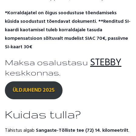
*Korraldajatel on õigus soodustuse tõendamiseks
küsida soodustust tõendavat dokumenti.
**Renditud SI-
kaardi kaotamisel tuleb korraldajale tasuda
kompensatsioon sõltuvalt mudelist SIAC 70€, passiivne
SI-kaart 30€
STEBBY
Maksa osalustasu
keskkonnas.
ÜLDJUHEND
2025
Kuidas tulla?
Tähistus algab
Sangaste-Tõlliste tee (72) 14. kilomeetrilt
.