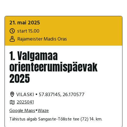
21. mai 2025
start 15.00
Rajameister Madis Oras
1. Valgamaa
orienteerumispäevak
2025
VILASKI
•
57.837145, 26.170577
2025041
•
Google Maps
Waze
Tähistus algab Sangaste-Tõlliste tee (72) 14. km.