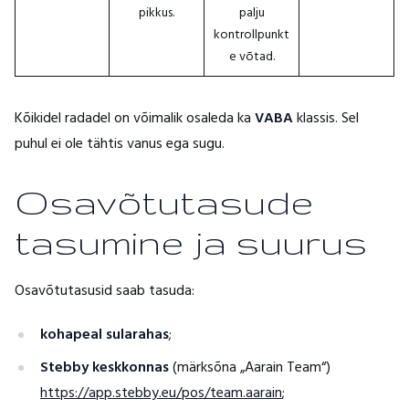
pikkus.
palju
kontrollpunkt
e võtad.
Kõikidel radadel on võimalik osaleda ka
VABA
klassis. Sel
puhul ei ole tähtis vanus ega sugu.
Osavõtutasude
tasumine ja suurus
Osavõtutasusid saab tasuda:
kohapeal sularahas
;
Stebby keskkonnas
(märksõna „Aarain Team“)
https://app.stebby.eu/pos/team.aarain
;