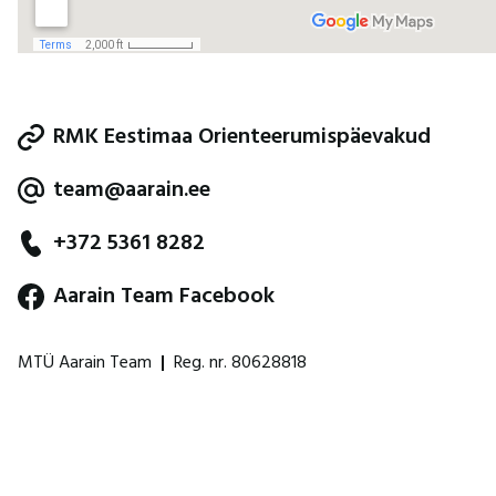
RMK Eestimaa Orienteerumispäevakud
team@aarain.ee
+372 5361 8282
Aarain Team Facebook
MTÜ Aarain Team
|
Reg. nr. 80628818