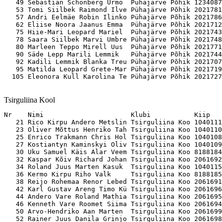
   49 Sebastian Schönberg Urmo  Pühajärve Põhik 1234087
   53 Tomi Siilbek Raimond Ilve Pühajärve Põhik 2021781
   57 Andri Eelmäe Robin Ilinko Pühajärve Põhik 2021786
   62 Eliise Noora Jaanus Emma  Pühajärve Põhik 2021712
   75 Hiie-Mari Leopard Mariel  Pühajärve Põhik 2021743
   78 Saara Siilbek Marvi Umbre Pühajärve Põhik 2021748
   80 Marleen Teppo Mirell Uus  Pühajärve Põhik 2021771
   90 Säde Lepp Marili Lemmik   Pühajärve Põhik 2021744
   92 Kadili Lemmik Blanka Treu Pühajärve Põhik 2021707
   95 Matilda Leopard Grete-Mar Pühajärve Põhik 2021719
Tsirguliina Kool
Nr    Nimi                      Klubi           Kiip   

   21 Rico Kirpu Andero Metslin Tsirguliina Koo 1040111
   23 Oliver Mõttus Henriko Tah Tsirguliina Koo 1040110
   25 Enrico Trakmann Chris Hol Tsirguliina Koo 1040108
   27 Kostiantyn Kaminskyi Oliv Tsirguliina Koo 1040109
   30 Uku Samuel Käis Alar Veem Tsirguliina Koo 8188184
   32 Kaspar Kõiv Richard Johan Tsirguliina Koo 2061692
   34 Roland Juus Marten Kasuk  Tsirguliina Koo 1040115
   36 Kermo Kirpu Riho Valk     Tsirguliina Koo 8188185
   38 Reijo Rohemaa Renor Lebed Tsirguliina Koo 2061691
   42 Karl Gustav Areng Timo Kü Tsirguliina Koo 2061696
   44 Andero Vare Roland Mathia Tsirguliina Koo 2061695
   46 Kenneth Vare Roomet Siima Tsirguliina Koo 2061694
   50 Arvo-Hendriko Aan Marten  Tsirguliina Koo 2061699
   52 Rainer Juus Danila Grinjo Tsirguliina Koo 2061698