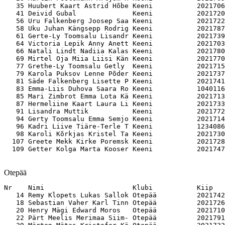
   35 Huubert Kaart Astrid Hõbe Keeni           2021706
   41 Deivid Gubal              Keeni           2021720
   56 Uru Falkenberg Joosep Saa Keeni           2021722
   58 Uku Juhan Kängsepp Rodrig Keeni           2021787
   61 Gerte-Ly Toomsalu Lisandr Keeni           2021739
   64 Victoria Lepik Anny Anett Keeni           2021703
   66 Natali Lindt Nadiia Kalas Keeni           2021780
   69 Mirtel Oja Miia Liisi Kän Keeni           2021770
   77 Grethe-Ly Toomsalu Getly  Keeni           2021715
   79 Karola Puksov Lenne Põder Keeni           2021737
   81 Säde Falkenberg Lisette P Keeni           2021741
   83 Emma-Liis Duhova Saara Ro Keeni           1040116
   85 Mari Zimbrot Emma Lota Kä Keeni           2021713
   87 Hermeliine Kaart Laura Li Keeni           2021733
   91 Lisandra Muttik           Keeni           2021772
   94 Gerty Toomsalu Emma Semjo Keeni           2021714
   96 Kadri Liive Tiäre-Terle T Keeni           1234086
   98 Karoli Kõrkjas Kristel Ta Keeni           2021730
  107 Greete Mekk Kirke Poremsk Keeni           2021728
Otepää
Nr    Nimi                      Klubi           Kiip   

   14 Remy Klopets Lukas Sallok Otepää          2021742
   18 Sebastian Vaher Karl Tinn Otepää          2021726
   20 Henry Mägi Edward Moros   Otepää          2021710
   22 Pärt Meelis Merimaa Siim- Otepää          2021791