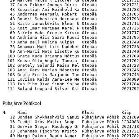
   29 Märten Mätas Kristofer Kä Otepää          2021732
   37 Juss Pikkor Joonas Jüris  Otepää          2021721
   43 Sebastian Ani Reinhold Ka Otepää          2021783
   45 Andorres Veerpalu Robert  Otepää          2021785
   48 Robert Sebastian Heinsaar Otepää          2021793
   51 Risto Januškevitš Elmar U Otepää          2021711
   55 Koit Imar Merimaa Karel P Otepää          2021725
   60 Sirely Vaks Greete Kirsim Otepää          2021717
   68 Andriana Hiis Saara Kuusi Otepää          2021795
   70 Anna Bell Melina Kulpas   Otepää          2021749
   73 Annamai Must Liis Uudeber Otepää          2021738
   89 Ann-Marii Mets Lisette Ku Otepää          2021740
  100 Grete Kudu Brianna Mõttus Otepää          2021709
  101 Kessu Otto Angela Tamela  Otepää          2021702
  102 Gretely Salundi Kaisa Kel Otepää          2021723
  103 Änni Perv Marlen Männiste Otepää          2021746
  108 Grete Ernits Marjanne Tam Otepää          2021745
  111 Loviisa Kalda Aana-Lee Me Otepää          1234089
  113 Ivo Piho Rivo Simon Solna Otepää          2021784
Pühajärve Põhikool
Nr    Nimi                      Klubi           Kiip   

   12 Bohdan Shykhashvili Samui Pühajärve Põhik 2021789
   16 Freddi Orav Walter Sepp   Pühajärve Põhik 1234088
   31 Gervin Gregor Raudsepp Gr Pühajärve Põhik 2021718
   33 Johannes Fjodorov Kristo  Pühajärve Põhik 2021731
   40 Margo Pulver Rauno Almar  Pühajärve Põhik 2021782