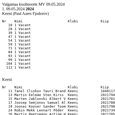
Valgamaa koolinoorte MV 09.05.2024
1. 09.05.2024
2024
Keeni (Paul Aares Fjodorov)
Nr    Nimi                      Klubi           Kiip   

   10 1 Vacant                                         
   28 1 Vacant                                         
   39 1 Vacant                                         
   47 1 Vacant                                         
   54 1 Vacant                                         
   59 1 Vacant                                         
   71 1 Vacant                                         
   84 1 Vacant                                         
   93 1 Vacant                                         
   99 1 Vacant                                         
  104 1 Vacant                                         
Keeni
Nr    Nimi                      Klubi           Kiip   

   11 Tanel Ilinkov Tauri Brand Keeni           1040117
   13 Martin Eelmäe Sten Kirss  Keeni           2021794
   15 Marten Jablonski Albert V Keeni           2021701
   17 Joosep Semjonov Samuel Al Keeni           2021788
   19 Joonas Kooser Sander Toom Keeni           2021790
   24 Robin Mekk Lennart Põder  Keeni           2021734
   26 Martin Peetsmann Artjom H Keeni           2021705