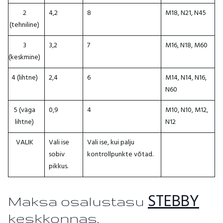
2
4,2
8
M18, N21, N45
(tehniline)
3
3,2
7
M16, N18, M60
(keskmine)
4 (lihtne)
2,4
6
M14, N14, N16,
N60
5 (väga
0,9
4
M10, N10, M12,
lihtne)
N12
VALIK
Vali ise
Vali ise, kui palju
sobiv
kontrollpunkte võtad.
pikkus.
STEBBY
Maksa osalustasu
keskkonnas.