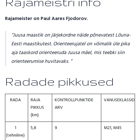
Rajameistri info
Rajameister on Paul Aares Fjodorov.
Juusa maastik on järjekordne näide põnevatest Lõuna-
Eesti maastikutest. Orienteerujatel on võimalik üle pika
aja taaskord orienteeruda Juusa mäel, mis teebki siin
orienteerumise huvitavaks.
Radade pikkused
RADA
RAJA
KONTROLLPUNKTIDE
VANUSEKLASSID
PIKKUS
ARV
(km)
1
5,8
9
M21, M45
(tehniline)