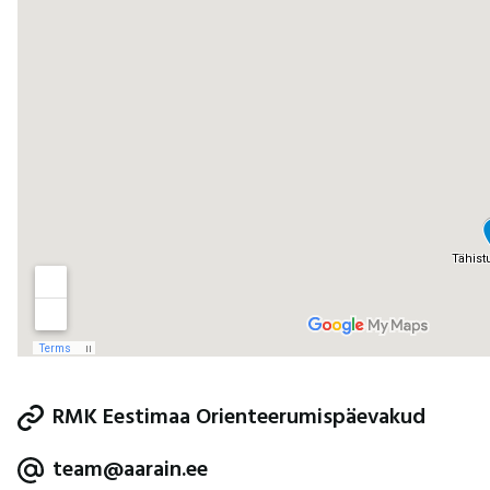
RMK Eestimaa Orienteerumispäevakud
team@aarain.ee